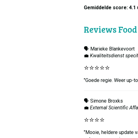
Gemiddelde score: 4.1 u
Reviews Food
🗣️ Marieke Blankevoort
💼
Kwaliteitsdienst spec
⭐️⭐️⭐️⭐️⭐️
"Goede regie. Weer up-to
🗣️ Simone Broxks
💼
External Scientific Af
⭐️⭐️⭐️⭐️
"Mooie, heldere update v