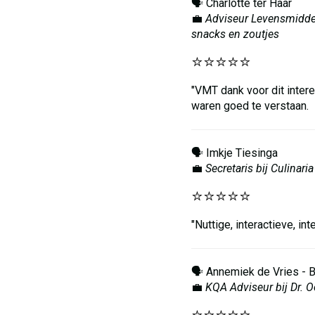
🗣️ Charlotte ter Haar
💼
Adviseur Levensmiddel
snacks en zoutjes
⭐️⭐️⭐️⭐️⭐️
"VMT dank voor dit inte
waren goed te verstaan. 
🗣️ Imkje Tiesinga
💼
S
ecretaris bij Culinari
⭐️⭐️⭐️⭐️⭐️
"Nuttige, interactieve, 
🗣️ Annemiek de Vries - 
💼
KQA Adviseur bij Dr. 