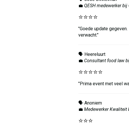
💼
QESH medewerker bij 
⭐️⭐️⭐️⭐️
"Goede update gegeven. M
verwacht."
🗣️ Heereluurt
💼
Consultant food law b
⭐️⭐️⭐️⭐️⭐️
"Prima event met veel wa
🗣️ Anoniem
💼
Medewerker Kwaliteit 
⭐️⭐️⭐️