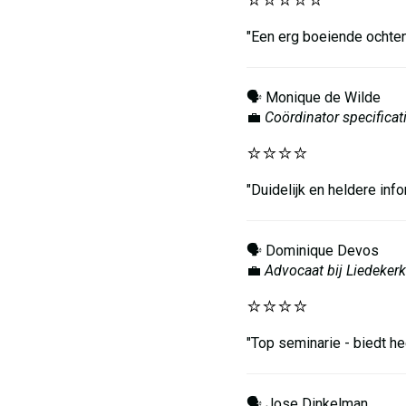
⭐️⭐️⭐️⭐️⭐️
"Een erg boeiende ochten
🗣️ Monique de Wilde
💼
Coördinator specificat
⭐️⭐️⭐️⭐️
"Duidelijk en heldere inf
🗣️ Dominique Devos
💼
Advocaat bij Liedeker
⭐️⭐️⭐️⭐️
"Top seminarie - biedt he
🗣️ Jose Dinkelman