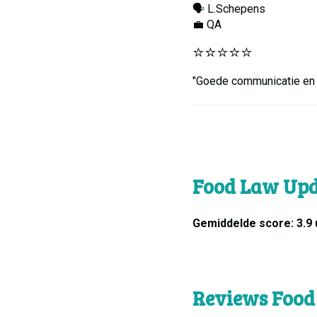
🗣️ L.Schepens
💼 QA
⭐️⭐️⭐️⭐️⭐️
"Goede communicatie en 
Food Law Upda
Gemiddelde score: 3.9 
Reviews Food