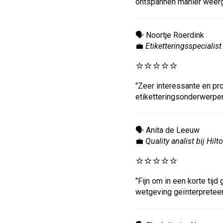
ontspannen manier weer
🗣️ Noortje Roerdink
💼
Etiketteringsspecialist
⭐️⭐️⭐️⭐️⭐️
"Zeer interessante en pr
etiketteringsonderwerpen
🗣️ Anita de Leeuw
💼
Quality analist bij Hil
⭐️⭐️⭐️⭐️⭐️
"Fijn om in een korte tij
wetgeving geïnterpreteer