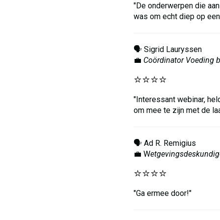
"De onderwerpen die aan 
was om echt diep op een 
🗣️ Sigrid Lauryssen
💼
Coördinator Voeding b
⭐️⭐️⭐️⭐️
"Interessant webinar, he
om mee te zijn met de la
🗣️ Ad R. Remigius
💼 W
etgevingsdeskundige
⭐️⭐️⭐️⭐️
"Ga ermee door!"